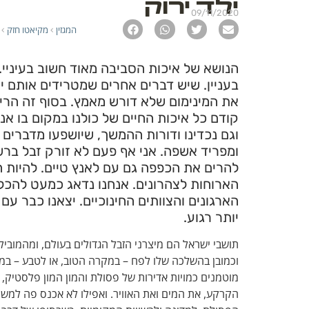
ילד ירוק
09/11/2020
המגזין
מקיאטו חזק
›
›
הנושא של איכות הסביבה מאוד חשוב בעיניי.
בעניין. שיש דברים אחרים שמטרידים אותם י
את המינימום שלא דורש מאמץ. בסוף זה הרי ל
קודם כל איכות החיים של כולנו במקום בו אנח
וגם נכדינו ודורות ההמשך, שיושפעו מדברים 
ומפריד אשפה. אני אף פעם לא זורק זבל בר
להרים את הכפפה גם עם לאנץ טיים. להיות הר
הארוחות לצהרונים. אנחנו נדאג כמעט להכל.
הארגונים והצוותים החינוכיים. יצאנו כבר עם
יותר רגוע.
תושבי ישראל הם מיצרני הזבל הגדולים בעולם, ומהמובי
וכמובן בהשלכה שלו לפח – במקרה הטוב, או לטבע – במ
מוטמנים כמויות אדירות של פסולת והמון המון פלסטיק, 
הקרקע, את המים ואת האוויר. ואפילו לא אכנס פה למשמ