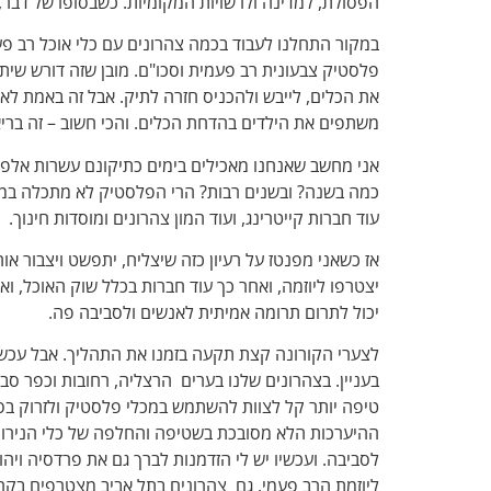
הפסולת, למדינה ולרשויות המקומיות. כשבסופו של דבר,
במקור התחלנו לעבוד בכמה צהרונים עם כלי אוכל רב פעמ
פלסטיק צבעונית רב פעמית וסכו"ם. מובן שזה דורש שית
את הכלים, לייבש ולהכניס חזרה לתיק. אבל זה באמת לא כז
משתפים את הילדים בהדחת הכלים. והכי חשוב – זה בריא ל
אני מחשב שאנחנו מאכילים בימים כתיקונם עשרות אלפי יל
כמה בשנה? ובשנים רבות? הרי הפלסטיק לא מתכלה במשך
עוד חברות קייטרינג, ועוד המון צהרונים ומוסדות חינוך.
אז כשאני מפנטז על רעיון כזה שיצליח, יתפשט ויצבור א
יצטרפו ליוזמה, ואחר כך עוד חברות בכלל שוק האוכל, וא
יכול לתרום תרומה אמיתית לאנשים ולסביבה פה.
לצערי הקורונה קצת תקעה בזמנו את התהליך. אבל עכשיו
בעניין. בצהרונים שלנו בערים הרצליה, רחובות וכפר סבא
טיפה יותר קל לצוות להשתמש במכלי פלסטיק ולזרוק ב
ההיערכות הלא מסובכת בשטיפה והחלפה של כלי הנירוס
לסביבה. ועכשיו יש לי הזדמנות לברך גם את פרדסיה ויה
ליוזמת הרב פעמי. גם צהרונים בתל אביב מצטרפים בקרוב