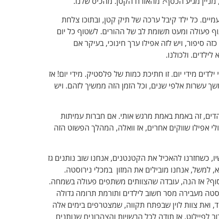
 מניין מגיע הכסף? מהאזרח הקטן. מהכיס שלנו.
יים. כל ילד קיבל ערכה של תיק קטן, ובתוכו צלחת
וף פעולה ומעט תשומת לב של ההורים. לשטוף כל יום
ה סיפור, ויש לזה אפילו ערך חינוכי, בעיקר אם
ילדים. ולכולנו.
דים מידי יום. זו חתיכת כמות של פלסטיק. מידי יום! אז
 עשרות אלפי שנים, וכל הזמן הזה ממשיך לזהם. ויש
והדים, זה באמת באמת מרגש אותי. אם חברות עמיתות
ולי אפילו שווקים אחרים, אז וואלה, המהלך הפשוט הזה
, כשחזרנו להאכיל את הקטנטנים, אנחנו שוב נותנים גז
, למשל, אנחנו מובילים את המזון במכלי נירוסטה.
סוף? אז הנה, עובדה שהצוותים משתפים פעולה בשמחה.
טה מעבירה מסר חשוב לילדים ותורמת תרומה גדולה
וד, ואת צוות לוין שבפתח תקווה, שמצטרפים בימים אלה
 לפיילוט. אז תודה לכל הרשויות והצהרונים שנותנים