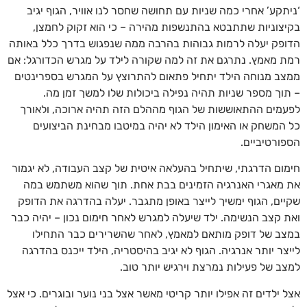
‘ניתקע’ אחרי כמה שניות עם תחושה שחסר לנו אוויר, הגוף יגיב
בקיצוניות שתתבטא בהתנשפות מהירה – כי הוא זקוק לחמצן,
הדופק יעלה לרמות גבוהות בהרבה ממה שנפגוש בדרך כלל באותה
רמת מאמץ. נתרגם את זה למה שקורה לילד על מגרש הכדורגל: אם
ממצב מנוחה הילד יתחיל פתאום להתרוצץ על המגרש בספרינטים
– תוך מספר שניות תהיה נפילה ביכולות שלו למשך זמן מה.
לפעמים ההתאוששות של הגוף מההלם הזה תהיה ארוכה, ולאורך
כל המשחק או האימון הילד לא יהיה במיטבו מבחינת הביצועים
הספורטיביים.
חימום הדרגתי, שיתחיל בהעלאה איטית של קצב העבודה, לא יגמור
את מאגרי האנרגיה הזמינים בבת אחת. תוך שהוא משתמש במה
שקיים, הגוף ימשיך לייצר באופן מתגבר. יעלה בהדרגה את הדופק
ואת קצב הנשימה. ילד שיעלה למגרש לאחר חימום נכון – יהיה כבר
במצב של דופק מותאם למאמץ, לאחר שהשרירים כבר התחילו
לייצר יותר אנרגיה. הגוף לא יגיב בהיסטריה, הילד ייכנס בהדרגה
למצב של פעילות נמרצת וירגיש יותר טוב.
אצל ילדים זה אפילו יותר קריטי מאשר אצל בני נוער ובוגרים. כי אצל