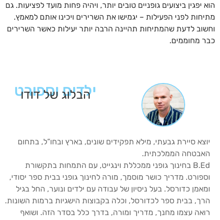
הוא יפגין ביצועים גופניים טובים יותר, ויהיה פחות מועד לפציעות. גם
מתיחות לפני הפעילות – יגמישו את השרירים ויכינו אותם למאמץ.
וחשוב לדעת שהמתיחות תהיינה הרבה יותר יעילות כאשר השרירים
כבר מחוממים.
ילדים וספורט
הבלוג של דודו
יוצא סיירת גבעתי, מילא תפקידים שונים, בארץ ובחו”ל, בתחום
האבטחה הממלכתית.
B.Ed בחינוך גופני ממכללת וינגייט, עם התמחות בתקשורת
וספורט. מדריך כושר מוסמך, מורה לחינוך גופני בבית ספר יסודי,
ומאמן כדורסל. בעל ניסיון של עבודה עם ילדים ונוער, החל בגיל
הרך, בבית ספר לכדורסל, וכלה בקבוצות הישגיות ברמות השונות.
רואה עצמו מחנך, מדריך ומורה, בדרך כלל בסדר הזה. ושואף