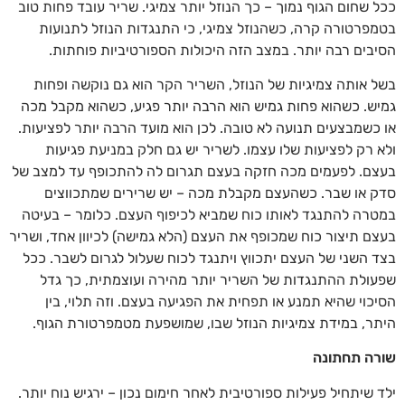
ככל שחום הגוף נמוך – כך הנוזל יותר צמיגי. שריר עובד פחות טוב
בטמפרטורה קרה, כשהנוזל צמיגי, כי התנגדות הנוזל לתנועות
הסיבים רבה יותר. במצב הזה היכולות הספורטיביות פוחתות.
בשל אותה צמיגיות של הנוזל, השריר הקר הוא גם נוקשה ופחות
גמיש. כשהוא פחות גמיש הוא הרבה יותר פגיע, כשהוא מקבל מכה
או כשמבצעים תנועה לא טובה. לכן הוא מועד הרבה יותר לפציעות.
ולא רק לפציעות שלו עצמו. לשריר יש גם חלק במניעת פגיעות
בעצם. לפעמים מכה חזקה בעצם תגרום לה להתכופף עד למצב של
סדק או שבר. כשהעצם מקבלת מכה – יש שרירים שמתכווצים
במטרה להתנגד לאותו כוח שמביא לכיפוף העצם. כלומר – בעיטה
בעצם תיצור כוח שמכופף את העצם (הלא גמישה) לכיוון אחד, ושריר
בצד השני של העצם יתכווץ ויתנגד לכוח שעלול לגרום לשבר. ככל
שפעולת ההתנגדות של השריר יותר מהירה ועוצמתית, כך גדל
הסיכוי שהיא תמנע או תפחית את הפגיעה בעצם. וזה תלוי, בין
היתר, במידת צמיגיות הנוזל שבו, שמושפעת מטמפרטורת הגוף.
שורה תחתונה
ילד שיתחיל פעילות ספורטיבית לאחר חימום נכון – ירגיש נוח יותר.