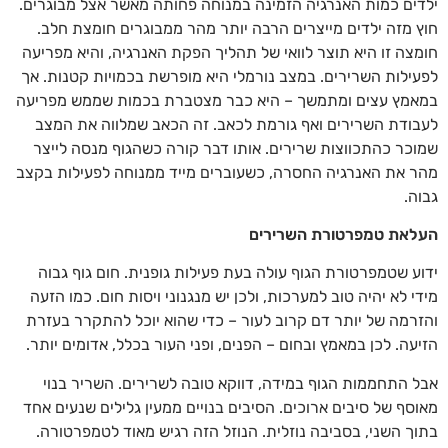
ילדים כמות האנרגיה הזמינה במנוחה פחותה מאשר אצל מבוגרים.
חוץ מזה ילדים מייצרים הרבה יותר מהר ממבוגרים חומצת חלב.
חומצה זו היא תוצר לוואי של תהליך הפקת האנרגיה, והיא מפריעה
לפעילות השרירים. במצב נורמלי היא מופרשת בכמויות קטנות. אך
במאמץ עצים ומתמשך – היא כבר מצטברת בכמות שממש מפריעה
לעבודת השרירים ואף גורמת לכאב. זה הכאב שמלווה את המצב
שמוכר כהתכווצות שרירים. אותו דבר קורה כשהגוף מנסה לייצר
מהר את האנרגיה החסרה, כשעוברים מייד ממנוחה לפעילות בקצב
גבוה.
העלאת טמפרטורת השרירים
ידוע שטמפרטורת הגוף עולה בעת פעילות גופנית. חום גוף גבוה
מידי לא יהיה טוב למערכות, ולכן יש מנגנוני ויסות חום. כמו הזעה
והזרמה של יותר דם קרוב לעור – כדי שהוא יוכל להתקרר בעזרת
הזיעה. לכן במאמץ ובחום – הפנים, ופני העור בכלל, אדומים יותר.
אבל התחממות הגוף במידה, דווקא טובה לשרירים. השריר בנוי
מאוסף של סיבים ארוכים. הסיבים בנויים ממעין גלילים שנעים אחד
בתוך השני, בסביבה נוזלית. הנוזל הזה רגיש מאוד לטמפרטורה.