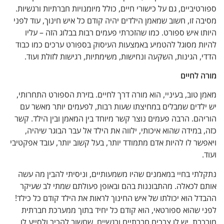
יביים, גם על כישורי חיים, כולל מיומנויות חברתיות ורגשיות.
 זו, חשוב שמאמן הילדים יהיה קודם כל איש חינוך, עוד לפני
 איש ספורט. כמו שהזכרתי פעמים רבות בבלוג הזה – עליו
ת מסוגל להטמיע באמצעות העיסוק בספורט ערכים כמו כבוד
 הגינות, השקעה ונחישות, משימתיות, רגישות לזולת ועוד.
לחיים
טוב, בעיניי, הוא מורה דרך לחיים. בזירת הספורט התחרותי,
לדים שמבלים במחיצתו שעות רבות, לפעמים יותר מאשר עם
ם. הרבה פעמים נוצר קשר מיוחד בין המאמן ובין הילד. קשר
במידה שהוא איכותי, ילווה את הילד אל עבר הבוגר שיהיה,
ר לו להיות אדם מתמודד יותר, בעל קשוב יותר, עובד אפקטיבי
י בחיי במאמנים שהיו משמעותיים, וניסיתי להבין מה עשה
 לכאלה. מהתבוננות בהם ובאופן פעולתם שמתי לב שעיקר
 הוא יכולתו של איש החינוך לראות את הילד קודם כל כילד!
שהוא ספורטאי, הוא קודם כל יחיד בתוך ממערכת חברתית
ת. יש לו צרכים חברתיים ורגשיים, שחשוב להכיר ולסייע לו