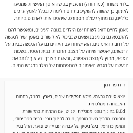
משוחד (כמו הורה) מתעניין בו. שהוא סך האישיות שמגיעה
ן. כך ששווה להשקיע בתחום הלימודי, ובכלל לאמץ ערכים
ם, גם מחוץ לעולם הספורט, שיהפכו אותו לאדם טוב יותר.
לחיים דואג לשוחח עם הילדים בגובה העיניים, ומאפשר להם
א גם בנוגע בנושאים שכביכול לא קשורים באופן ישיר לנעשה
בת האימונים. הוא ישוחח עם הילדים גם על הנעשה בבית, על
תם, יאפשר שיחה על מצבם החברתי בבית הספר, בשעות
י, מחוץ לקבוצת הספורט, ובשעת הצורך ידע איך לנתב את
ה על מגרש האימונים להתפתחות של הילד במגרש החיים.
ו פרידמן
א סיירת גבעתי, מילא תפקידים שונים, בארץ ובחו"ל, בתחום
טחה הממלכתית.
B.Ed בחינוך גופני ממכללת וינגייט, עם התמחות בתקשורת
ורט. מדריך כושר מוסמך, מורה לחינוך גופני בבית ספר יסודי,
מן כדורסל. בעל ניסיון של עבודה עם ילדים ונוער, החל בגיל