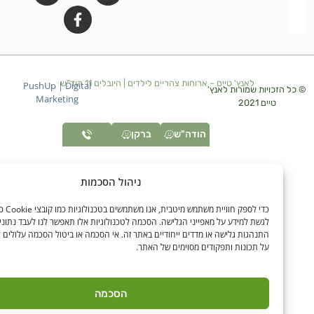
לאנץ' טיים – ארוחות צהריים לילדים | היובלים 11 הוד"ש
PushUp | Digital
זכויות שמורות לאנץ'
Marketing
טיים 2021
הודה"ש
ברקן
ניהול הסכמות
כדי לספק חוויית משתמש מיטבית, אנו משתמשים בטכנולוגיות כמו קובצ
לגשת למידע על מאפייני הגלישה. הסכמה לטכנולוגיות אלו תאפשר לנו לעבד נתונים כגון
התנהגות גלישה או מדדים ייחודיים באתר זה. אי הסכמה או ביטול הסכמה עלולים להשפיע 
על תכונות ותפקודים מסוימים של האתר.
הסכמה