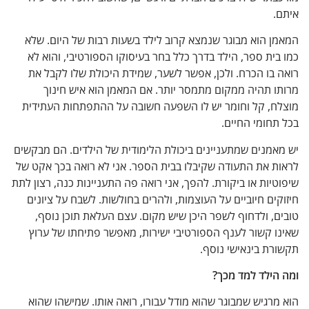
.
 הוא מבוגר שנמצא קרוב לילד בשעות רבות של היום. שלא
ית ספר, הילד בדרך כלל בחר בעיסוקו הספורטיבי, והוא לא
בו הכרח. ולכן, אפשר לשער, שמידת היכולת שלו לקבל את
ו תהיה ממקום מתמסר יותר. אם המאמן הוא איש חינוך
ח, קל וחומר יש לו השפעה חשובה על ההתפתחות העתידית
חומי החיים.
מנים שמתעניינים ביכולת הלימודית של הילדים. הם מבקשים
ת את התעודה שקיבלו בבית הספר. אני לא רואה בכך אקט של
יות או ביקורת. להפך, אני רואה פה התעניינות כנה, רצון לתת
ים חיוביים על העוצמות, ולהרים בחולשות. לשבח על ציונים
, ולדחוף לשפר היכן שיש מקום. עצם העלאת תוכן נוסף,
 קשור לענף הספורטיבי ישירות, מאפשר פתיחתו של ערוץ
ת בינאישי נוסף.
הילד למד מכך?
רגיש שמבוגר שהוא מודל עבורו, רואה אותו. שמישהו שהוא