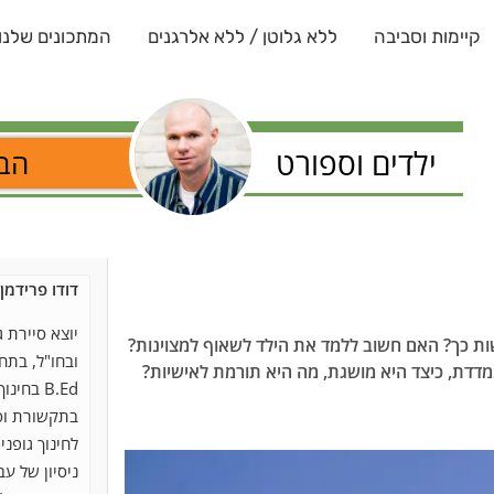
קיימות וסביבה
ללא גלוטן / ללא אלרגנים
המתכונים שלנו
ילדים וספורט
הבל
דודו פרידמן
יוצא סיירת 
שות כך? האם חשוב ללמד את הילד לשאוף למצוינות?
ובחו"ל, בת
נמדדת, כיצד היא מושגת, מה היא תורמת לאישיות?
B.Ed בח
בתקשורת וספ
לחינוך גופני
ניסיון של עב