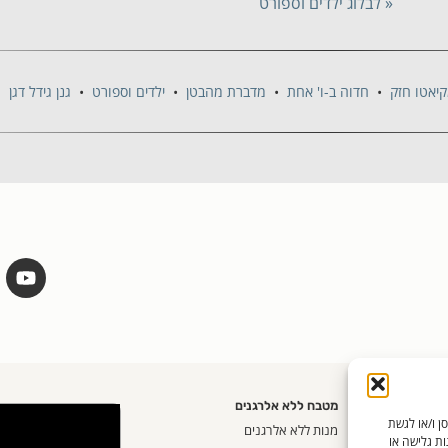
« לבלוג ילדים וספורט
יאטו חזק
•
חדוה ב-ו' אחת
•
מדברת מהבטן
•
ילדים וספורט
•
גנן גידל דגן
מטבח ללא אלרגנים
שים בטכנולוגיות כמו קובצי Cookie כדי לאחסן ו/או לגשת
אית
מנות ללא אלרגנים
ות גלישה או