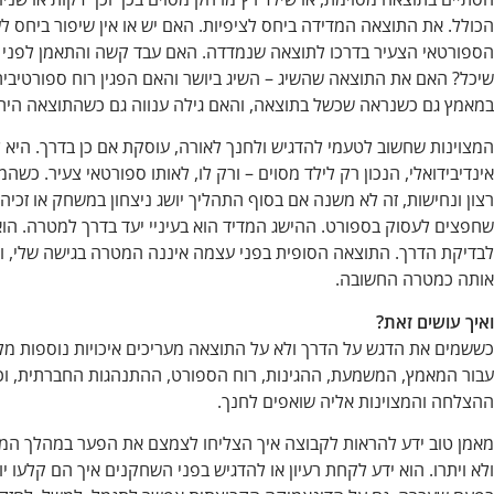
הכולל. את התוצאה המדידה ביחס לציפיות. האם יש או אין שיפור ביחס לעב
הספורטאי הצעיר בדרכו לתוצאה שנמדדה. האם עבד קשה והתאמן לפני
שיכל? האם את התוצאה שהשיג – השיג ביושר והאם הפגין רוח ספורטיבית?
במאמץ גם כשנראה שכשל בתוצאה, והאם גילה ענווה גם כשהתוצאה הי
המצוינות שחשוב לטעמי להדגיש ולחנך לאורה, עוסקת אם כן בדרך. היא 
אינדיבידואלי, הנכון רק לילד מסוים – ורק לו, לאותו ספורטאי צעיר. כשה
רצון ונחישות, זה לא משנה אם בסוף התהליך יושג ניצחון במשחק או זכיה 
שחפצים לעסוק בספורט. ההישג המדיד הוא בעיניי יעד בדרך למטרה. הוא 
לבדיקת הדרך. התוצאה הסופית בפני עצמה איננה המטרה בגישה שלי, ואני
אותה כמטרה החשובה.
ואיך עושים זאת?
כששמים את הדגש על הדרך ולא על התוצאה מעריכים איכויות נוספות מלבד
עבור המאמץ, המשמעת, ההגינות, רוח הספורט, ההתנהגות החברתית, וכל
ההצלחה והמצוינות אליה שואפים לחנך.
מאמן טוב ידע להראות לקבוצה איך הצליחו לצמצם את הפער במהלך המש
ולא ויתרו. הוא ידע לקחת רעיון או להדגיש בפני השחקנים איך הם קלעו