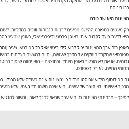
בפעם שעברה. גם על הדינאמיקה הקבוצתית אפשר לתגמל. למשל, לחזק את
רבו ביניהם.
מצוינות היא של כולם
רק מעטים בספורט ההישגי מגיעים לרמות הגבוהות וזוכים במדליות. לעומ
היא לדעת כיצד לתרגם אותו באופן פרטני ודיפרנציאלי, באופן שמציג בה
באופן כזה ערך המצוינות יכול לבוא לידי ביטוי אצל כל ספורטאי צעיר (ומבוג
ספורטאי שמקבל חיזוקים על הדרך שעושה, יחווה למעשה הצלחות במישורי 
גבוהים, או אם לא מוכשר באופן מיוחד. וכתוצאה – הוא יחווה שיפור בביטח
תחומי החיים, לא רק בספורט.
גם הפילוסוף הידוע אריסטו מגדיר כי 'מצוינות אינה פעולה אלא הרגל'. כ
מרכיב אישיותי ולא תוצר של עשיה. והיא אינה משהו חד פעמי, אלא רגעי
לפיכך – מבחינתי מצוינות כזו היא ערך שראוי לחנך לאורו, וחשוב להנגיש 