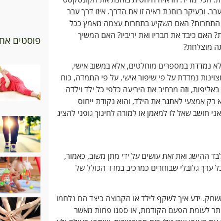
ר. ובעיקר בוחנת ראיה זו את הדרך. איזו דרך עבר
 התחרות? האם השקיע בתחרות עצמה מאמץ ככל
 האם כיבד את חבריו ואת יריביו? האם המשיך
פוסטים אחר
תה מוצלחת?
לא נמדדת במספרים מוחלטים, אלא במשוב אישי,
מצוינות נמדדת על פי שיפור אישי, על פי התמדה, כוח
באליפות, וזה מרחיב את היריעה כלפי כל ילד וילדה
רק אמצעי לאתגר את הילד, והוא נקודת ייחוס
 חושב שאל לו למאמן או למורה לחינוך גופני להציג
 ההישג ואת זאת עושים על ידי מתן משוב, כאמור,
 ערך גלובלי שבוחרים כמרכיב במדד הכולל של
חק. ידע איך לשקף לילד או הקבוצה כיצד הם נלחמו
 יותר לעומת הפעם הקודמת, או ספגו פחות מאשר