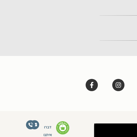
דברו
איתנו