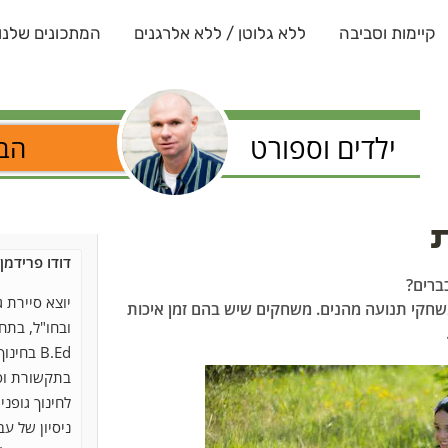
קיימות וסביבה
ללא גלוטן / ללא אלרגנים
המתכונים שלנו
ילדים וספורט
הבל
דודו פרידמן
ברים?
יוצא סיירת 
שחקי תנועה מהנים. משחקים שיש בהם זמן איכות
ובחו"ל, בת
B.Ed בח
בתקשורת וספ
לחינוך גופני
ניסיון של עב