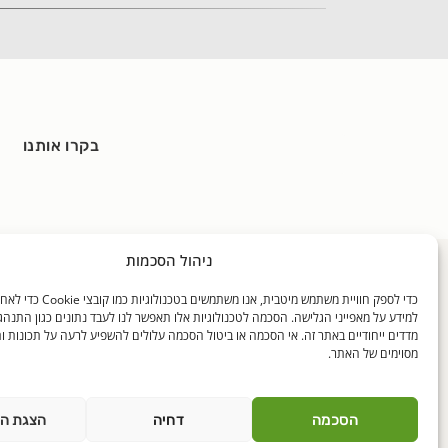
בקרו אותנו
ניהול הסכמות
כללי
האוכל שלנו
בלוגים
כדי לספק חוויית משתמש מיטבית, אנו משתמ
דף הבית
מידע על האוכל שלנו
דבר התזונ
למידע על מאפייני הגלישה. הסכמה לטכנולוגיות אלו תאפשר לנו לעבד נתונים כגון התנהג
אודותינו
התפריטים שלנו
מקיאטו חז
מדדים ייחודיים באתר זה. אי הסכמה או ביטול הסכמה עלולים להשפיע לרעה על תכונות ו
מסוימים של האתר.
מגזין לאנץ טיים
בטיחות מזון ובקרת איכות
חדוה ב-ו'
מרכז המבקרים
רישוי
ילדים וספ
שאלות נפוצות
תקנים
גנן גידל דג
הסכמה
דחיה
הצגת ה