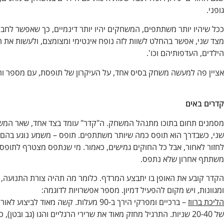
גופני.
ככל שיהיו יותר משתתפים, המשחקים יהיו יותר דינמיים, כך שאפשר לחבו
מצד שני, אפשר בהחלט לשוות לזה נופח אינטימי ומצומצם, ולעשות א
הילדים, העדפותיהם וכו'.
אציין פה למעשה משחק בסיס אחד, על העיקרון של תופסת, עם מספר ורס
קדרים באים
מסמנים תחום בתוכו מתנהל המשחק. ה"קדר" עומד בצד אחד, שאר המש
שני, כשבדרך הוא תופס כמה שיותר משתתפים. תופס – משמע נוגע בהם,
לחזור לאחור, אבל כל החוקים גמישים, כאמור. מי שנתפס מצטרף לתופס 
משתתף אחרון שלא נתפס.
הקדר קובע את האופן בו יתבצע המרדף. כלומר מה תהיה צורת התנועה, 
ומגוונות, ויש מקום להפעיל דמיון. מספר אפשרויות לדוגמה:
הליכת ברווז
– ברכיים ומפרקי הירך ב-90 מעלות. קשה מא
של 20-40 שניות. התרגיל מחזק מאוד את שרירי הרגליים והגו (גב ובטן), כך שתרומתו לשיפור היציבה היא משמעותית.