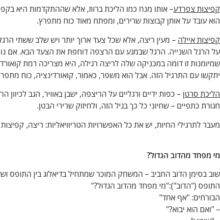
קפיצות צפרדע
– אותו מנח כמו הליכת ברווז, אלא שההתקדמות היא בקפיצ
הוא עובד על אותן קבוצות שרירים, ומפתח מאוד כוח מתפרץ.
קפיצות איילה
– מעין ריצה, אלא שכל צעד ארוך יותר ויש שלב ששתי הרגל
על הרגל השנייה. הרגל שבמגע עם הרצפה דוחפת את הצעד הבא. אם נוחת
שמיומנות זו דומה במכניקה שלה לריצה רגילה, היא מצריכה רמת קואורדי
יתקשו עם התרגיל הזה. אבל הוא משפר, כאמור, קואורדינציה, כוח מתפרץ 
הליכת סרטן
– כפות ידיים ורגליים על הריצפה, ישבן באוויר, הגב לכיוון ה
חגורת כתפיים – שחיוני כל כך בגיל הזה, ולחיזוק שרירי הבטן.
מעבר לתרגילי החיות, יש את כל האפשרויות הטריוויאליות: ריצה, קפיצות על
מי מפחד מהדוב הגדול?
שוב בסימן הדוב החביב – המשחק המוכר שמתחיל בדיאלוג בין התופס ו
התופס ("הדוב"):"מי מפחד מהדוב הגדול?"
הבורחים: "אף אחד"
– "ואם הוא יבוא?"