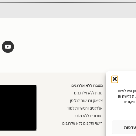
מטבח ללא אלרגנים
שים בטכנולוגיות כמו קובצי Cookie כדי לאחסן ו/או לגשת
אית
מנות ללא אלרגנים
ות גלישה או
ק
צליאק ורגישות לגלוטן
תפקודים
 אחת
אלרגנים ורגישויות למזון
ורט
מתכונים ללא גלוטן
ן
רישוי ותקנים ללא אלרגנים
עדפות