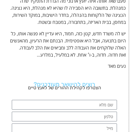
פעם שאל אותה איזה יועץ ארגוני מה הגדרת התפקיד שלה
כמנהלת. בתשובה היא הסבירה לו שהיא לא מנהלת, היא נציגה.
הנציגה של הלקוחות בהנהלה, בחדר הישיבות, במוקד השירות,
במחסן, בבית האריזה, בתחבורה, במטבח ובשטח.
יש לה משרד חדש, קטן כזה, חמוד, היא עדיין לא פגשה אותו, כל
היום בתנועה, אבל היא אופטימית. הבנתם את הרעיון, מהאנשים
האלה שלוקחים את העבודה ללב ומביאים את הלב לעבודה.
זאת חדוה. חדוה, ב-ו׳ אחת. לא במלעיל, במלרע…
נעים מאד
רוצים להישאר מעודכנים?
הצטרפו לקהילת ההורים של לאנץ טיים